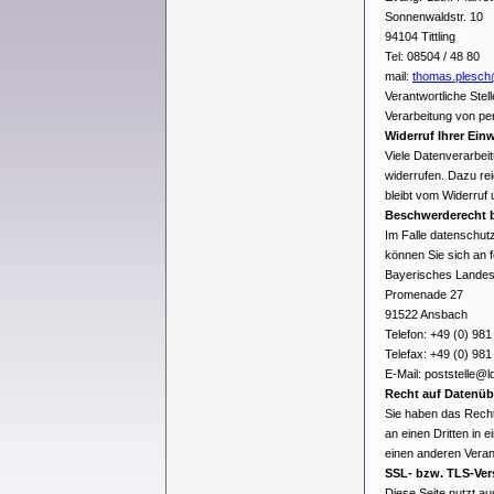
Sonnenwaldstr. 10
94104 Tittling
Tel: 08504 / 48 80
mail:
thomas.plesch@
Verantwortliche Stel
Verarbeitung von pe
Widerruf Ihrer Ein
Viele Datenverarbeit
widerrufen. Dazu rei
bleibt vom Widerruf 
Beschwerderecht b
Im Falle datenschut
können Sie sich an 
Bayerisches Landes
Promenade 27
91522 Ansbach
Telefon: +49 (0) 98
Telefax: +49 (0) 98
E-Mail: poststelle@
Recht auf Datenüb
Sie haben das Recht,
an einen Dritten in
einen anderen Verant
SSL- bzw. TLS-Ver
Diese Seite nutzt a