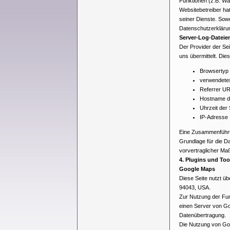
Funktionen (z.B. War
Websitebetreiber hat
seiner Dienste. Sow
Datenschutzerklärun
Server-Log-Dateie
Der Provider der Se
uns übermittelt. Dies
Browsertyp
verwendete
Referrer U
Hostname d
Uhrzeit der
IP-Adresse
Eine Zusammenführu
Grundlage für die Da
vorvertraglicher Ma
4. Plugins und Too
Google Maps
Diese Seite nutzt üb
94043, USA.
Zur Nutzung der Fun
einen Server von Goo
Datenübertragung.
Die Nutzung von Goo