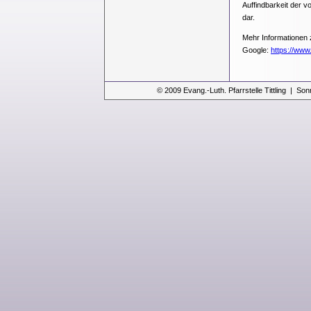
Auffindbarkeit der v
dar.
Mehr Informationen 
Google:
https://www.
© 2009 Evang.-Luth. Pfarrstelle Tittling | Son