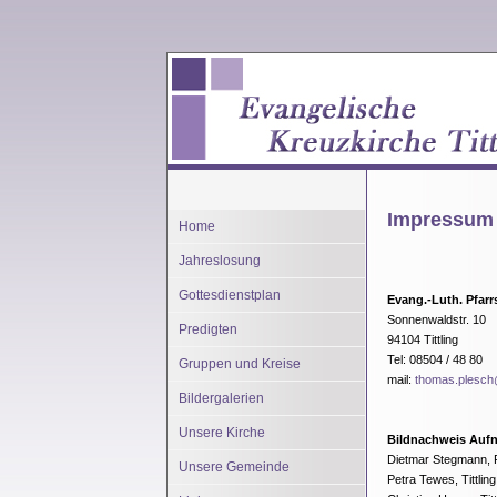
Impressum
Home
Jahreslosung
Gottesdienstplan
Evang.-Luth. Pfarrs
Sonnenwaldstr. 10
Predigten
94104 Tittling
Tel: 08504 / 48 80
Gruppen und Kreise
mail:
thomas.plesch@
Bildergalerien
Unsere Kirche
Bildnachweis Aufn
Dietmar Stegmann,
Unsere Gemeinde
Petra Tewes, Tittling