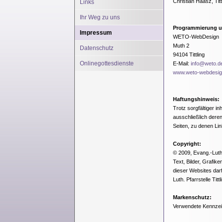
Christian Haasz, Titt
Links
Ihr Weg zu uns
Programmierung 
Impressum
WETO-WebDesign
Muth 2
Datenschutz
94104 Tittling
Onlinegottesdienste
E-Mail:
info@weto.d
www.weto-webdesig
Haftungshinweis:
Trotz sorgfältiger in
ausschließlich deren
Seiten, zu denen Lin
Copyright:
© 2009, Evang.-Luth. 
Text, Bilder, Grafi
dieser Websites darf
Luth. Pfarrstelle Tit
Markenschutz:
Verwendete Kennzeic