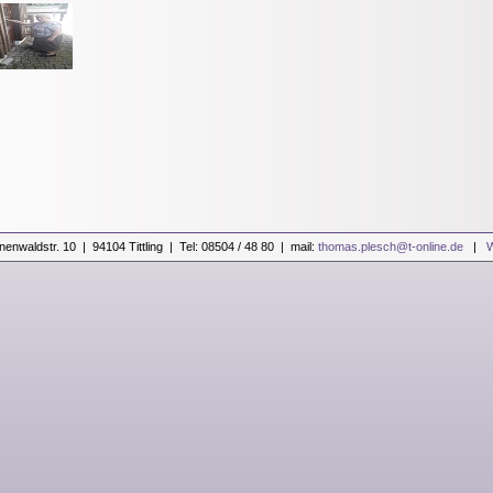
nenwaldstr. 10 | 94104 Tittling | Tel: 08504 / 48 80 | mail:
thomas.plesch@t-online.de
|
W