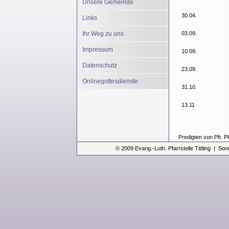
Unsere Gemeinde
30.04.
Links
Ihr Weg zu uns
03.09.
Impressum
10.09.
Datenschutz
23.09.
Onlinegottesdienste
31.10.
13.11
Predigten von Pfr. 
© 2009 Evang.-Luth. Pfarrstelle Tittling | Son